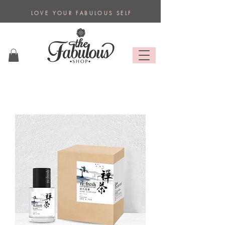
L O V E Y O U R F A B U L O U S S E L F