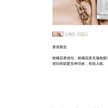
香港製造
柑橘花香琥珀：柑橘花香充滿無窮
琥珀有鎮驚安神功效，有助入眠。