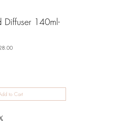
d Diffuser 140ml-
Sale
28.00
Price
Add to Cart