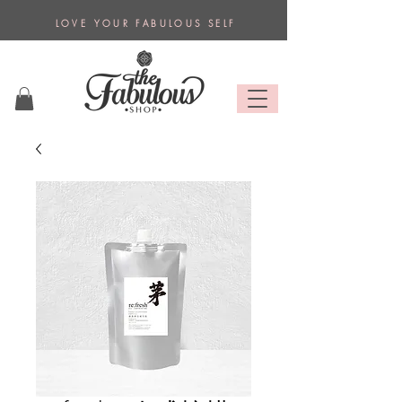
L O V E Y O U R F A B U L O U S S E L F