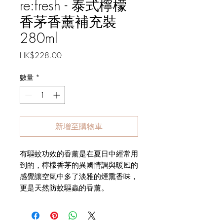
re:fresh - 泰式檸檬
香茅香薰補充裝
280ml
價
HK$228.00
格
數量
*
新增至購物車
有驅蚊功效的香薰是在夏日中經常用
到的，檸檬香茅的異國情調與暖風的
感覺讓空氣中多了淡雅的煙熏香味，
更是天然防蚊驅蟲的香薰。