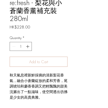
re:fresh - 梨花與小
蒼蘭香薰補充裝
280ml
Price
HK$228.00
Quantity
*
Add to Cart
秋天氣息裡新鮮採摘的清新梨花香
氣，融合小蒼蘭綻放的柔和芳香，尾
調琥珀和麝香香調又把輕飄飄的甜美
沈澱出了一點滋味，使空間透出彷彿
是少女的高貴典雅。