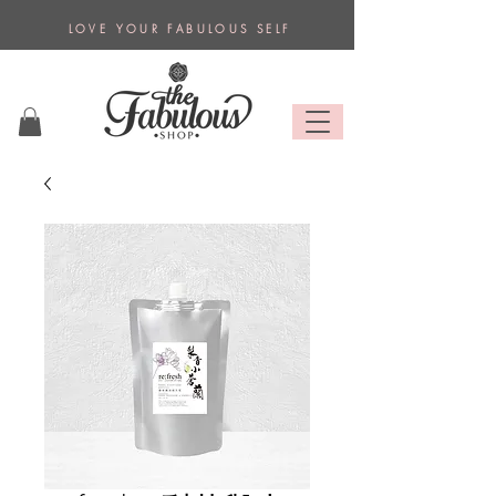
L O V E Y O U R F A B U L O U S S E L F