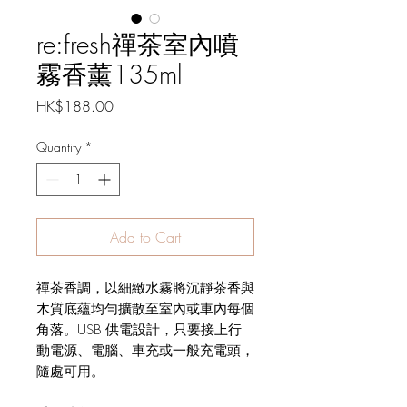
re:fresh禪茶室內噴
霧香薰135ml
Price
HK$188.00
Quantity
*
Add to Cart
禪茶香調，以細緻水霧將沉靜茶香與
木質底蘊均勻擴散至室內或車內每個
角落。USB 供電設計，只要接上行
動電源、電腦、車充或一般充電頭，
隨處可用。