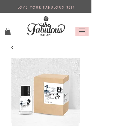
L O V E Y O U R F A B U L O U S S E L F