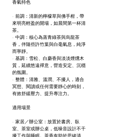
香氣特色
· 前調：清新的檸檬草與佛手柑，帶
來明亮輕盈的開場，如晨間第一杯清
茶。
· 中調：核心為蒸青綠茶與烏龍茶
香，伴隨些許竹葉與白毫氣息，純淨
而寧靜。
· 基調：雪松、白麝香與淡淡煙燻木
質，延續悠遠禪意，營造安定、沉穩
的氛圍。
· 整體：清雅、溫潤、不擾人，適合
冥想、閱讀或任何需要靜心的時刻，
有效舒緩壓力、提升專注力。
適用場景
· 家居／辦公室：放置於書房、臥
室、茶室或辦公桌，低噪音設計不干
擾工作與睡眠。茶香有助於思緒清