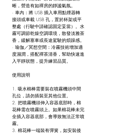
晰，營造有如禪房的靜謐氣氛。
· 車內：將 USB 插入車用點煙器轉
接頭或車載 USB 孔，置於杯架或平
整處（行駛中請確認固定妥當）。水
霧可調節乾燥空調環境，散發淡雅茶
香，緩解塞車或長途駕駛的煩躁感。
· 瑜伽／冥想空間：冷霧技術增加適
度濕潤，搭配禪茶清香，幫助快速進
入平靜狀態，提升練習品質。
使用說明
1. 吸水棉棒需要裝在噴霧機頭中間
孔位，請勿插裝至其他位置。
2. 把噴霧機頭伸入容器底部時，棉
花棒需在噴霧頭上。如果棉花棒未完
全插入容器底部，會導致無法正常噴
霧。
3. 棉花棒一端裝有彈簧，如安裝後