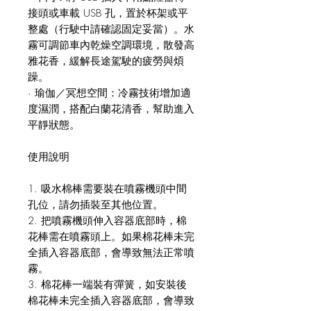
接頭或車載 USB 孔，置於杯架或平
整處（行駛中請確認固定妥當）。水
霧可調節車內乾燥空調環境，散發高
雅花香，緩解長途駕駛的疲勞與煩
躁。
· 瑜伽／冥想空間：冷霧技術增加適
度濕潤，搭配白蘭花清香，幫助進入
平靜狀態。
使用說明
1. 吸水棉棒需要裝在噴霧機頭中間
孔位，請勿插裝至其他位置。
2. 把噴霧機頭伸入容器底部時，棉
花棒需在噴霧頭上。如果棉花棒未完
全插入容器底部，會導致無法正常噴
霧。
3. 棉花棒一端裝有彈簧，如安裝後
棉花棒未完全插入容器底部，會導致