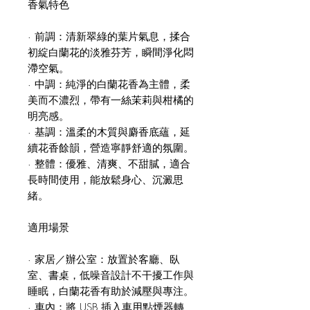
香氣特色
· 前調：清新翠綠的葉片氣息，揉合
初綻白蘭花的淡雅芬芳，瞬間淨化悶
滯空氣。
· 中調：純淨的白蘭花香為主體，柔
美而不濃烈，帶有一絲茉莉與柑橘的
明亮感。
· 基調：溫柔的木質與麝香底蘊，延
續花香餘韻，營造寧靜舒適的氛圍。
· 整體：優雅、清爽、不甜膩，適合
長時間使用，能放鬆身心、沉澱思
緒。
適用場景
· 家居／辦公室：放置於客廳、臥
室、書桌，低噪音設計不干擾工作與
睡眠，白蘭花香有助於減壓與專注。
· 車內：將 USB 插入車用點煙器轉