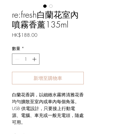
re:fresh白蘭花室內
噴霧香薰135ml
價
HK$188.00
格
數量
*
新增至購物車
白蘭花香調，以細緻水霧將清雅花香
均勻擴散至室內或車內每個角落。
USB 供電設計，只要接上行動電
源、電腦、車充或一般充電頭，隨處
可用。