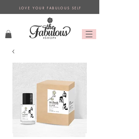
L O V E Y O U R F A B U L O U S S E L F