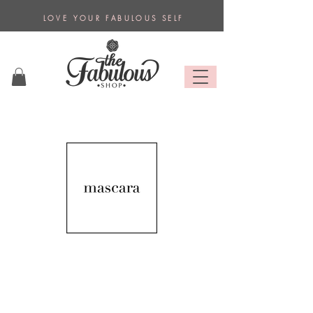
L O V E Y O U R F A B U L O U S S E L F